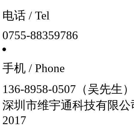
电话 / Tel
0755-88359786
手机 / Phone
136-8958-0507（吴先生
深圳市维宇通科技有限
2017