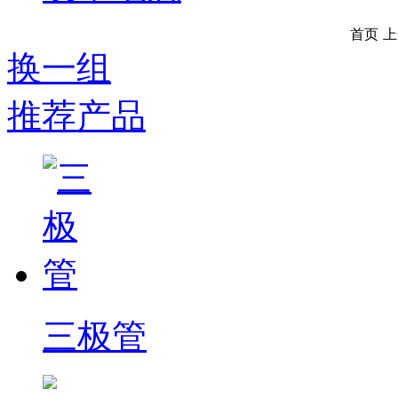
首页
上
换一组
推荐产品
三极管