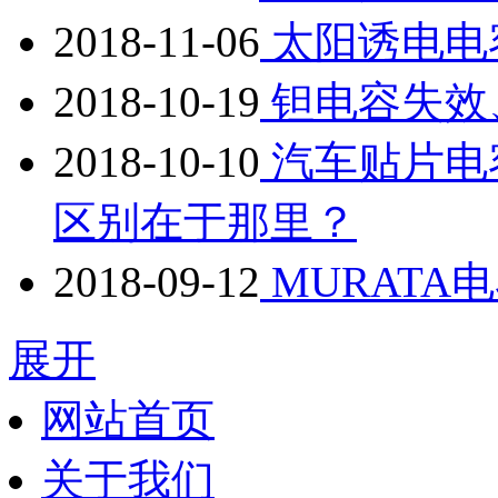
2018-11-06
太阳诱电电
2018-10-19
钽电容失效
2018-10-10
汽车贴片电
区别在于那里？
2018-09-12
MURATA
展开
网站首页
关于我们