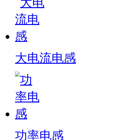
大电流电感
功率电感