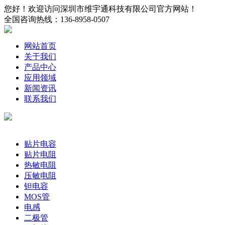
您好！欢迎访问深圳市维宇通科技有限公司官方网站！
全国咨询热线：
136-8958-0507
网站首页
关于我们
产品中心
应用领域
新闻资讯
联系我们
产品分类
贴片电容
贴片电阻
热敏电阻
压敏电阻
钽电容
MOS管
电感
二极管