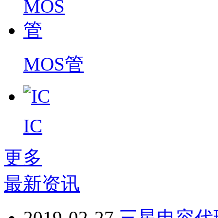
MOS管
IC
更多
最新资讯
2019-02-27
三星电容代